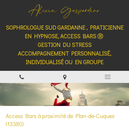
SOPHROLOGUE SUD GARDANNE , PRATICIENNE
EN HYPNOSE, ACCESS BARS Ⓡ
GESTION DU STRESS
ACCOMPAGNEMENT PERSONNALISÉ,
INDIVIDUALISÉ OU EN GROUPE
Access Bars à proximité de Plan-de-Cuques
(13380)