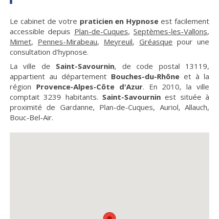
Le cabinet de votre
praticien en Hypnose
est facilement
accessible depuis
Plan-de-Cuques
,
Septèmes-les-Vallons
,
Mimet
,
Pennes-Mirabeau
,
Meyreuil
,
Gréasque
pour une
consultation d'hypnose.
La ville de
Saint-Savournin
, de code postal 13119,
appartient au département
Bouches-du-Rhône
et à la
région
Provence-Alpes-Côte d'Azur
. En 2010, la ville
comptait 3239 habitants.
Saint-Savournin
est située à
proximité de Gardanne, Plan-de-Cuques, Auriol, Allauch,
Bouc-Bel-Air.