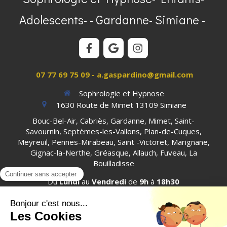
Adolescents- - Gardanne- Simiane -
07 77 69 75 09 - a.gaspardino@gmail.com
Sophrologie et Hypnose
1630 Route de Mimet
13109
Simiane
Bouc-Bel-Air, Cabriès, Gardanne, Mimet, Saint-
Savournin, Septèmes-les-Vallons, Plan-de-Cuques,
Meyreuil, Pennes-Mirabeau, Saint -Victoret, Marignane,
Gignac-la-Nerthe, Gréasque, Allauch, Fuveau, La
Bouilladisse
Du
Lundi
au
Vendredi
de
9h
à
18h30
Plan du site
Mentions légales