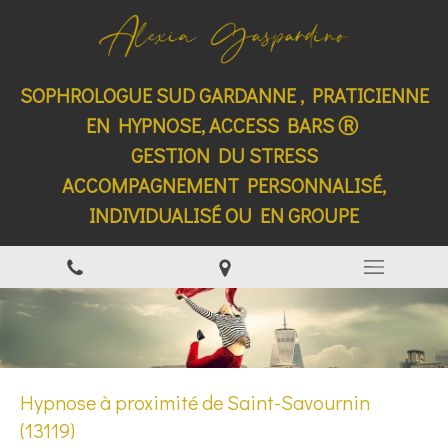
SOPHROLOGUE SUD GARDANNE , PRATICIENNE
EN HYPNOSE, ACCESS BARS Ⓡ
GESTION DU STRESS
ACCOMPAGNEMENT PERSONNALISÉ,
INDIVIDUALISÉ OU EN GROUPE
Hypnose à proximité de Saint-Savournin
(13119)