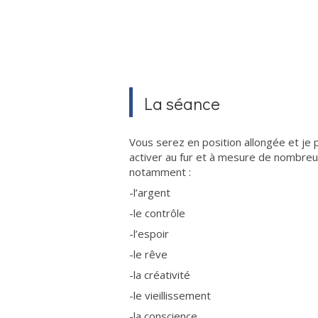
La séance
Vous serez en position allongée et je 
activer au fur et à mesure de nombre
notamment :
-l’argent
-le contrôle
-l’espoir
-le rêve
-la créativité
-le vieillissement
-la conscience