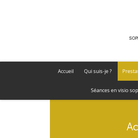
SOP
Accueil
Qui suis-je ?
Presta
Séances en visio sop
Ac